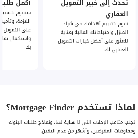
تحدث إلى خبير التمويل
أكمل طلبك
سنقوم بتنسيق
العقاري
اللازمة، وتأمي
نقوم بتقييم أهدافك في شراء
على التمويل ال
المنزل واحتياجاتك المالية بعناية
واستكمال نماذ
للعثور على أفضل خيارات التمويل
بك.
العقاري لك.
لماذا تستخدم Mortgage Finder؟
تجنب متاعب الرحلات التي لا نهاية لها، ونماذج طلبات البنوك،
ومفاوضات المقرضين، وأشهر من عدم اليقين.