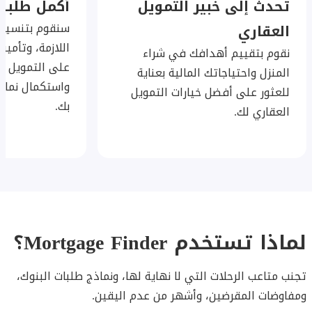
تحدث إلى خبير التمويل
أكمل طلبك
سنقوم بتنسيق
العقاري
اللازمة، وتأمي
نقوم بتقييم أهدافك في شراء
على التمويل ال
المنزل واحتياجاتك المالية بعناية
واستكمال نماذ
للعثور على أفضل خيارات التمويل
بك.
العقاري لك.
لماذا تستخدم Mortgage Finder؟
تجنب متاعب الرحلات التي لا نهاية لها، ونماذج طلبات البنوك،
ومفاوضات المقرضين، وأشهر من عدم اليقين.