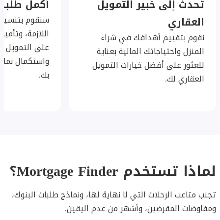
تحدث إلى خبير التمويل
أكمل طلبك
سنقوم بتنسيق
العقاري
اللازمة، وتأمي
نقوم بتقييم أهدافك في شراء
على التمويل ال
المنزل واحتياجاتك المالية بعناية
واستكمال نماذ
للعثور على أفضل خيارات التمويل
بك.
العقاري لك.
لماذا تستخدم Mortgage Finder؟
تجنب متاعب الرحلات التي لا نهاية لها، ونماذج طلبات البنوك،
ومفاوضات المقرضين، وأشهر من عدم اليقين.