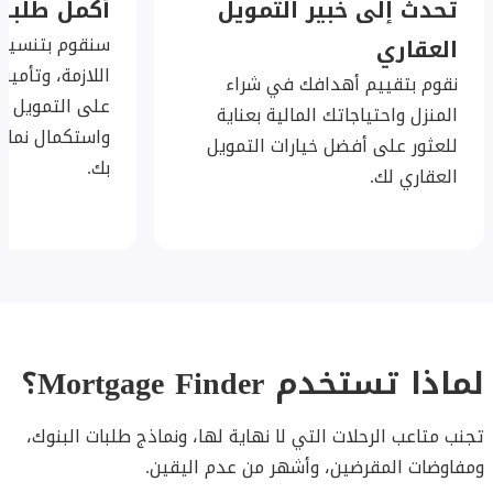
تحدث إلى خبير التمويل
أكمل طلبك
سنقوم بتنسيق
العقاري
اللازمة، وتأمي
نقوم بتقييم أهدافك في شراء
على التمويل ال
المنزل واحتياجاتك المالية بعناية
واستكمال نماذ
للعثور على أفضل خيارات التمويل
بك.
العقاري لك.
لماذا تستخدم Mortgage Finder؟
تجنب متاعب الرحلات التي لا نهاية لها، ونماذج طلبات البنوك،
ومفاوضات المقرضين، وأشهر من عدم اليقين.